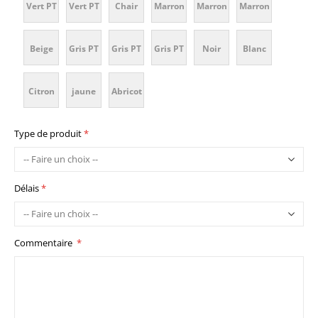
Vert PT
Vert PT
Chair
Marron
Marron
Marron
C
C
C
Process
C
355 C
349 C
PT 155
PT 463
PT 476
PT 168
Beige
Gris PT
Gris PT
Gris PT
Noir
Blanc
Cyan C
C
C
C
C
PT 482
409 C
421 C
Cool
Citron
jaune
Abricot
C
Gray
PT 102
or PT
PT 120
Type de produit
10 C
C
1225 C
C
Délais
Commentaire