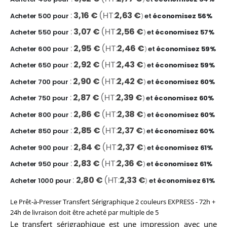
3,16 €
2,63 €
Acheter 500 pour
et
économisez
56
%
3,07 €
2,56 €
Acheter 550 pour
et
économisez
57
%
2,95 €
2,46 €
Acheter 600 pour
et
économisez
59
%
2,92 €
2,43 €
Acheter 650 pour
et
économisez
59
%
2,90 €
2,42 €
Acheter 700 pour
et
économisez
60
%
2,87 €
2,39 €
Acheter 750 pour
et
économisez
60
%
2,86 €
2,38 €
Acheter 800 pour
et
économisez
60
%
2,85 €
2,37 €
Acheter 850 pour
et
économisez
60
%
2,84 €
2,37 €
Acheter 900 pour
et
économisez
61
%
2,83 €
2,36 €
Acheter 950 pour
et
économisez
61
%
2,80 €
2,33 €
Acheter 1000 pour
et
économisez
61
%
Le Prêt-à-Presser Transfert Sérigraphique 2 couleurs EXPRESS - 72h +
24h de livraison doit être acheté par multiple de 5
Le transfert sérigraphique est une impression avec une