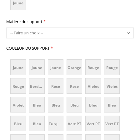
Jaune
cyan c
c
PT 281
violet c
process
c
c
PT 102
Matière du support
c
magenta
c
c
COULEUR DU SUPPORT
Jaune
Jaune
Jaune
Orange
Rouge
Rouge
PT
PT 109
PT
PT 021
PT 485
PT 186
Rouge
Bordeaux
Rose
Rose
Violet
Violet
Yellow
C
1235 C
C
C
C
PT 200
PT
PT 230
PT 231
PT
PT
Violet
Bleu
Bleu
Bleu
Bleu
Bleu
C
C
1955 C
C
C
2655 C
2592 C
PT
PT
PT
PT 280
PT 300
PT 297
Bleu
Bleu
Turquoise
Vert PT
Vert PT
Vert PT
violet
2767C
Reflex
C
C
C
PT 291
PT
PT 326
382 C
375 C
361 C