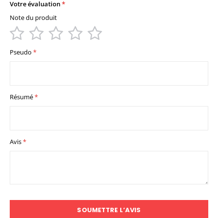
Votre évaluation
Note du produit
1
2
3
4
5
star
stars
stars
stars
stars
Pseudo
Résumé
Avis
SOUMETTRE L’AVIS