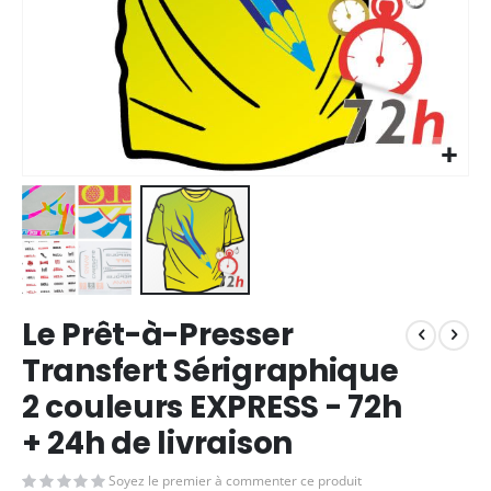
Skip
Le Prêt-à-Presser
to
the
Transfert Sérigraphique
beginning
2 couleurs EXPRESS - 72h
of
the
+ 24h de livraison
images
gallery
Soyez le premier à commenter ce produit