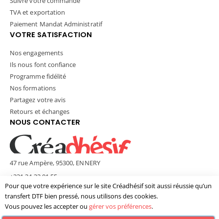
Suivre votre commande
TVA et exportation
Paiement Mandat Administratif
VOTRE SATISFACTION
Nos engagements
Ils nous font confiance
Programme fidélité
Nos formations
Partagez votre avis
Retours et échanges
NOUS CONTACTER
47 rue Ampère, 95300, ENNERY
+331 34 33 01 55
Pour que votre expérience sur le site Créadhésif soit aussi réussie qu’un
contact@creadhesif.com
transfert DTF bien pressé, nous utilisons des cookies.
Lun - Ven / 9h30 - 12h00 & 14h00 - 17h00
Vous pouvez les accepter ou
gérer vos préférences
.