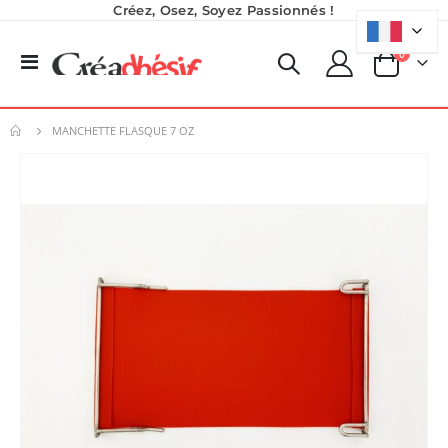
Créez, Osez, Soyez Passionnés !
produits
0
Basculer
Panier
la
navigation
MANCHETTE FLASQUE 7 OZ
Skip
to
the
end
of
the
images
gallery