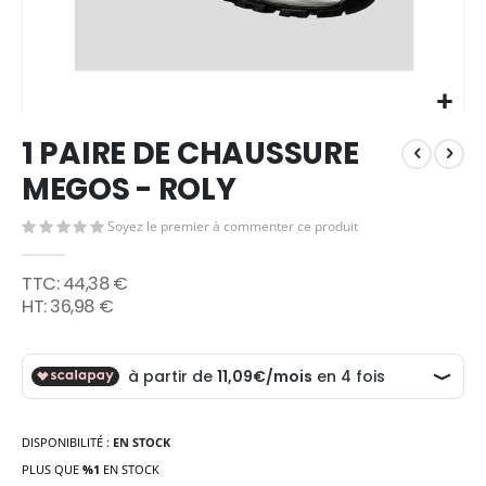
Skip
1 PAIRE DE CHAUSSURE
to
the
MEGOS - ROLY
beginning
of
Soyez le premier à commenter ce produit
the
images
44,38 €
gallery
36,98 €
DISPONIBILITÉ :
EN STOCK
PLUS QUE
%1
EN STOCK