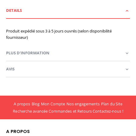
DETAILS
Produit expédié sous 3 à 5 jours ouvrés (selon disponibilité
fournisseur)
PLUS D’INFORMATION
AVIS
A propos
Blog
Mon Compte
Nos engagements
Plan du Site
Recherche avancée
Commandes et Retours
Contactez-nous !
A PROPOS