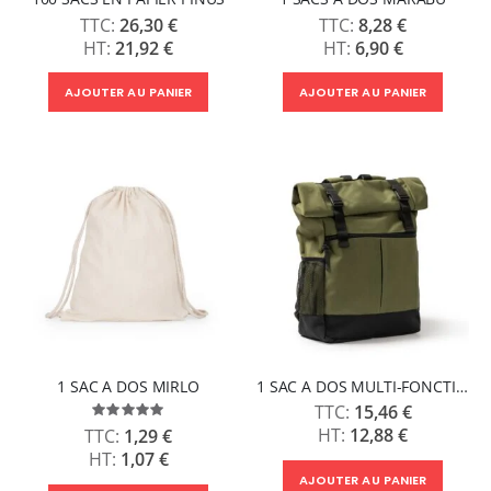
26,30 €
8,28 €
21,92 €
6,90 €
AJOUTER AU PANIER
AJOUTER AU PANIER
1 SAC A DOS MIRLO
1 SAC A DOS MULTI-FONCTION DODO
15,46 €
Évaluation:
100%
12,88 €
1,29 €
1,07 €
AJOUTER AU PANIER