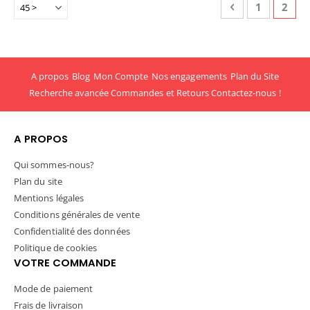
Page
Page
Précédent
Page
Vous 
1
2
A propos
Blog
Mon Compte
Nos engagements
Plan du Site
Recherche avancée
Commandes et Retours
Contactez-nous !
A PROPOS
Qui sommes-nous?
Plan du site
Mentions légales
Conditions générales de vente
Confidentialité des données
Politique de cookies
VOTRE COMMANDE
Mode de paiement
Frais de livraison