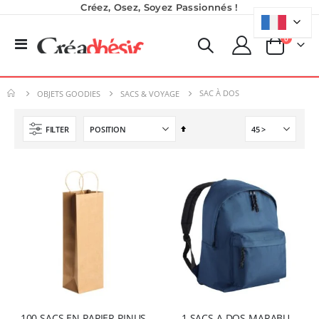
Créez, Osez, Soyez Passionnés !
produits
0
Basculer
Panier
la
Imprimante Versiflex Objet et Textile : Kit Versiflex SG1000
Planche de Transfert DTF UV - Format A3 - 27 x 42 cm
navigation
Rating:
7,92 €
0%
SAC À DOS
1 350,95 €
OBJETS GOODIES
SACS & VOYAGE
9,50 €
1 621,14 €
6,50 €
À partir de
Par
FILTER
Nouveauté ! Tour de rangement pour Flex ou Vinyle - 36 emplacements
ordre
Imprimante UV LED SureColor SC-V1000 EPSON - Garantie 3 ans
décroissant
49,99 €
Rating:
0%
59,99 €
7 491,67 €
8 990,00 €
Pack 6L Encres pour transfert DTF avec solution de nettoyage
Rating:
0%
240,83 €
289,00 €
100 SACS EN PAPIER PINUS
1 SACS A DOS MARABU