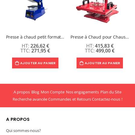
Presse à chaud petit format 12 x 12 cm
Presse à Chaud pour Chaussures
226,62 €
415,83 €
271,95 €
499,00 €
AJOUTER AU PANIER
AJOUTER AU PANIER
A propos
Blog
Mon Compte
Nos engagements
Plan du Site
Recherche avancée
Commandes et Retours
Contactez-nous !
A PROPOS
Qui sommes-nous?