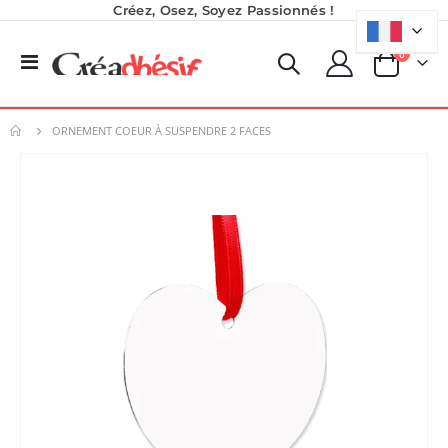
Créez, Osez, Soyez Passionnés !
produits
0
Basculer
Panier
la
navigation
ORNEMENT COEUR À SUSPENDRE 2 FACES
Skip
to
the
end
of
the
images
gallery