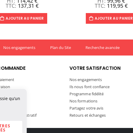
114,42 €
99,96 €
137,31 €
119,95 €
AJOUTER AU PANIER
AJOUTER AU PANIER
Nos engagements
Plan du Site
Recherche avancée
COMMANDE
VOTRE SATISFACTION
aiement
Nos engagements
vraison
Ils nous font confiance
ivraison
Programme fidélité
ussie qu’un
tre commande
Nos formations
ortation
Partagez votre avis
andat Administratif
Retours et échanges
TRES
ÉS