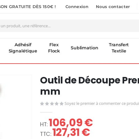
SON GRATUITE DÈS 150€ !
Connexion
Nous contacter
Adhésif
Flex
Transfert
Sublimation
Signalétique
Flock
Textile
Outil de Découpe Pr
mm
Soyez le premier à commenter ce produi
106,09 €
127,31 €