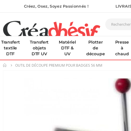
Créez, Osez, Soyez Passionnés !
LIVRAI
Transfert
Transfert
Matériel
Plotter
Presse
textile
objets
DTF &
de
à
DTF
DTF UV
UV
découpe
chaud
OUTIL DE DÉCOUPE PREMIUM POUR BADGES 56 MM
Skip
to
the
end
of
the
images
gallery