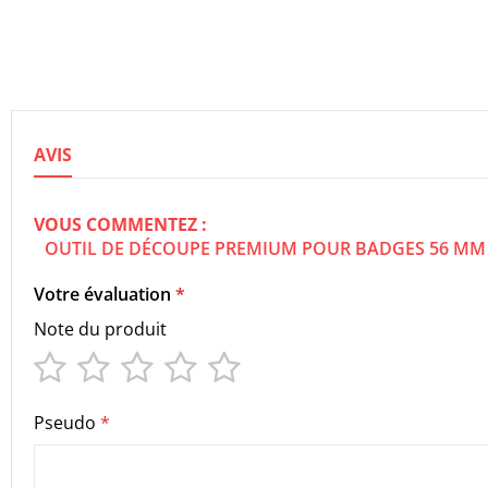
the
images
gallery
AVIS
VOUS COMMENTEZ :
OUTIL DE DÉCOUPE PREMIUM POUR BADGES 56 MM
Votre évaluation
Note du produit
1
2
3
4
5
star
stars
stars
stars
stars
Pseudo