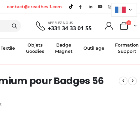
contact@creadhesif.com
APPELEZ NOUS
produi
0
+331 34 33 01 55
Panier
Objets
Badge
Formation
Textile
Outillage
Goodies
Magnet
Support
emium pour Badges 56
t