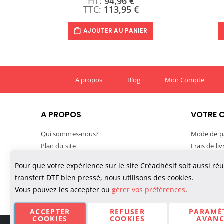
94,96 €
113,95 €
AJOUTER AU PANIER
A propos
Blog
Mon Compte
A PROPOS
VOTRE 
Qui sommes-nous?
Mode de p
Plan du site
Frais de li
Mentions légales
Délais de l
Pour que votre expérience sur le site Créadhésif soit aussi ré
Conditions générales de vente
Suivre vo
transfert DTF bien pressé, nous utilisons des cookies.
Confidentialité des données
TVA et exp
Vous pouvez les accepter ou
gérer vos préférences
.
Politique de cookies
Paiement M
ACCEPTER
REFUSER
PARAMÈ
COOKIES
COOKIES
AVANC