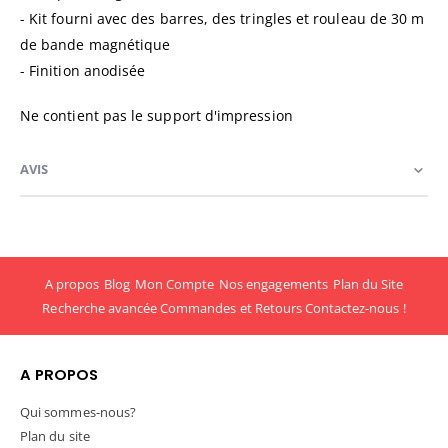
- Kit fourni avec des barres, des tringles et rouleau de 30 m
de bande magnétique
- Finition anodisée
Ne contient pas le support d'impression
AVIS
A propos
Blog
Mon Compte
Nos engagements
Plan du Site
Recherche avancée
Commandes et Retours
Contactez-nous !
A PROPOS
Qui sommes-nous?
Plan du site