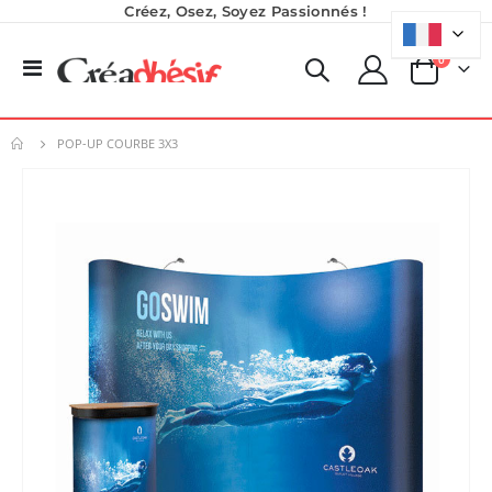
Créez, Osez, Soyez Passionnés !
produits
0
Basculer
Panier
la
navigation
POP-UP COURBE 3X3
Skip
to
the
end
of
the
images
gallery