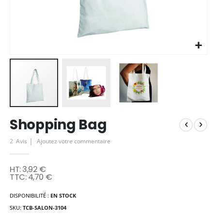
Skip
Shopping Bag
to
the
2
Avis
Ajoutez votre commentaire
beginning
of
the
3,92 €
images
4,70 €
gallery
DISPONIBILITÉ :
EN STOCK
SKU
TCB-SALON-3104