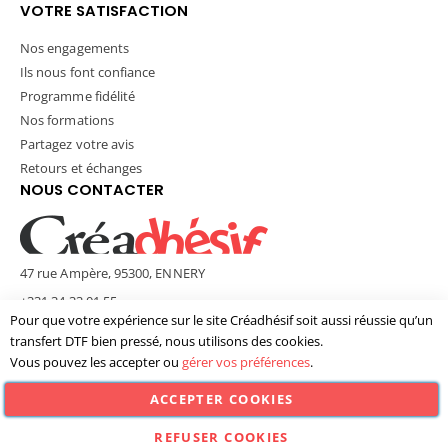
VOTRE SATISFACTION
Nos engagements
Ils nous font confiance
Programme fidélité
Nos formations
Partagez votre avis
Retours et échanges
NOUS CONTACTER
47 rue Ampère, 95300, ENNERY
+331 34 33 01 55
Pour que votre expérience sur le site Créadhésif soit aussi réussie qu’un
contact@creadhesif.com
transfert DTF bien pressé, nous utilisons des cookies.
Lun - Ven / 9h30 - 12h00 & 14h00 - 17h00
Vous pouvez les accepter ou
gérer vos préférences
.
ACCEPTER COOKIES
© Créadhésif 2025. Tous Droits Réservés.
REFUSER COOKIES