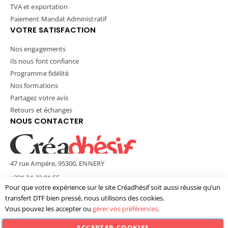
TVA et exportation
Paiement Mandat Administratif
VOTRE SATISFACTION
Nos engagements
Ils nous font confiance
Programme fidélité
Nos formations
Partagez votre avis
Retours et échanges
NOUS CONTACTER
47 rue Ampère, 95300, ENNERY
+331 34 33 01 55
Pour que votre expérience sur le site Créadhésif soit aussi réussie qu’un
contact@creadhesif.com
transfert DTF bien pressé, nous utilisons des cookies.
Lun - Ven / 9h30 - 12h00 & 14h00 - 17h00
Vous pouvez les accepter ou
gérer vos préférences
.
ACCEPTER COOKIES