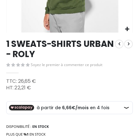
Skip
1 SWEATS-SHIRTS URBAN
to
the
- ROLY
beginning
of
Soyez le premier à commenter ce produit
the
images
26,65 €
gallery
22,21 €
DISPONIBILITÉ :
EN STOCK
PLUS QUE
%1
EN STOCK