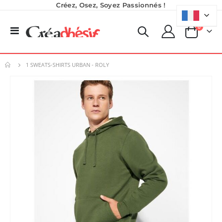
Créez, Osez, Soyez Passionnés !
produits
0
Basculer
Panier
la
navigation
1 SWEATS-SHIRTS URBAN - ROLY
Skip
to
the
end
of
the
images
gallery