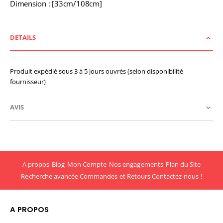
Dimension : [33cm/108cm]
DETAILS
Produit expédié sous 3 à 5 jours ouvrés (selon disponibilité
fournisseur)
AVIS
A propos
Blog
Mon Compte
Nos engagements
Plan du Site
Recherche avancée
Commandes et Retours
Contactez-nous !
A PROPOS