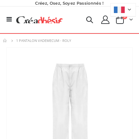
Créez, Osez, Soyez Passionnés !
produits
0
Basculer
Panier
la
navigation
1 PANTALON VADEMECUM - ROLY
Skip
to
the
end
of
the
images
gallery