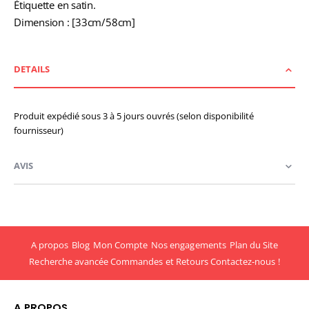
Étiquette en satin.
Dimension : [33cm/58cm]
DETAILS
Produit expédié sous 3 à 5 jours ouvrés (selon disponibilité
fournisseur)
AVIS
A propos
Blog
Mon Compte
Nos engagements
Plan du Site
Recherche avancée
Commandes et Retours
Contactez-nous !
A PROPOS