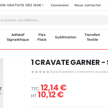
SON GRATUITE DÈS 150€ !
Connexion
Nous contacter
Adhésif
Flex
Transfert
Sublimation
Signalétique
Flock
Textile
1 CRAVATE GARNER -
Soyez le premier à commenter ce produi
12,14 €
10,12 €