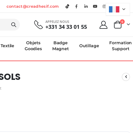
contact@creadhesif.com
APPELEZ NOUS
produi
0
+331 34 33 01 55
Panier
Objets
Badge
Formation
Textile
Outillage
Goodies
Magnet
Support
 SOLS
t