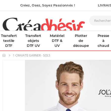
Créez, Osez, Soyez Passionnés !
LIVRAI
Transfert
Transfert
Matériel
Plotter
Presse
textile
objets
DTF &
de
à
DTF
DTF UV
UV
découpe
chaud
1 CRAVATE GARNER - SOLS
Skip
to
the
end
of
the
images
gallery