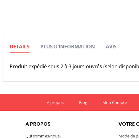
the
images
gallery
DETAILS
PLUS D’INFORMATION
AVIS
Produit expédié sous 2 à 3 jours ouvrés (selon disponibi
A propos
Blog
Mon Compte
A PROPOS
VOTRE 
Qui sommes-nous?
Mode de p