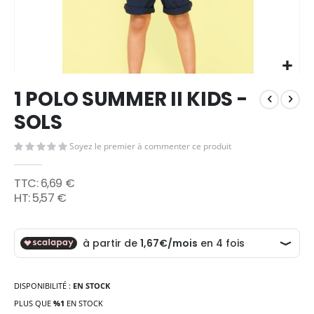
Skip
1 POLO SUMMER II KIDS -
to
the
SOLS
beginning
of
Soyez le premier à commenter ce produit
the
images
6,69 €
gallery
5,57 €
DISPONIBILITÉ :
EN STOCK
PLUS QUE
%1
EN STOCK