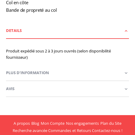
Col en côte
Bande de propreté au col
DETAILS
Produit expédié sous 2 à 3 jours ouvrés (selon disponibilité
fournisseur)
PLUS D’INFORMATION
AVIS
A propos
Blog
Mon Compte
Nos engagements
Plan du Site
Recherche avancée
Commandes et Retours
Contactez-nous !