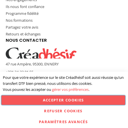
Ils nous font confiance
Programme fidélité
Nos formations
Partagez votre avis
Retours et échanges
NOUS CONTACTER
47 rue Ampère, 95300, ENNERY
+331 34 33 01 55
Pour que votre expérience sur le site Créadhésif soit aussi réussie qu’un
contact@creadhesif.com
transfert DTF bien pressé, nous utilisons des cookies.
Lun - Ven / 9h30 - 12h00 & 14h00 - 17h00
Vous pouvez les accepter ou
gérer vos préférences
.
ACCEPTER COOKIES
© Créadhésif 2025. Tous Droits Réservés.
REFUSER COOKIES
PARAMÈTRES AVANCÉS