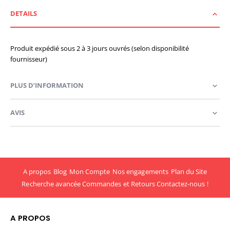
DETAILS
Produit expédié sous 2 à 3 jours ouvrés (selon disponibilité
fournisseur)
PLUS D’INFORMATION
AVIS
A propos
Blog
Mon Compte
Nos engagements
Plan du Site
Recherche avancée
Commandes et Retours
Contactez-nous !
A PROPOS