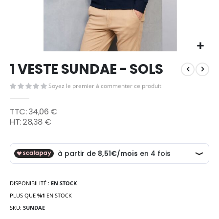
Skip
1 VESTE SUNDAE - SOLS
to
the
Soyez le premier à commenter ce produit
beginning
of
the
34,06 €
images
28,38 €
gallery
DISPONIBILITÉ :
EN STOCK
PLUS QUE
%1
EN STOCK
SKU
SUNDAE