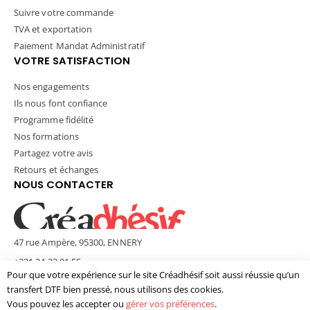
Suivre votre commande
TVA et exportation
Paiement Mandat Administratif
VOTRE SATISFACTION
Nos engagements
Ils nous font confiance
Programme fidélité
Nos formations
Partagez votre avis
Retours et échanges
NOUS CONTACTER
47 rue Ampère, 95300, ENNERY
+331 34 33 01 55
Pour que votre expérience sur le site Créadhésif soit aussi réussie qu’un
contact@creadhesif.com
transfert DTF bien pressé, nous utilisons des cookies.
Lun - Ven / 9h30 - 12h00 & 14h00 - 17h00
Vous pouvez les accepter ou
gérer vos préférences
.