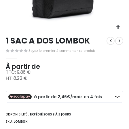
Skip
1 SAC A DOS LOMBOK
to
the
Soyez le premier à commenter ce produit
beginning
of
the
À partir de
images
9,86 €
gallery
8,22 €
DISPONIBILITÉ :
EXPÉDIÉ SOUS 3 À 5 JOURS
SKU
LOMBOK