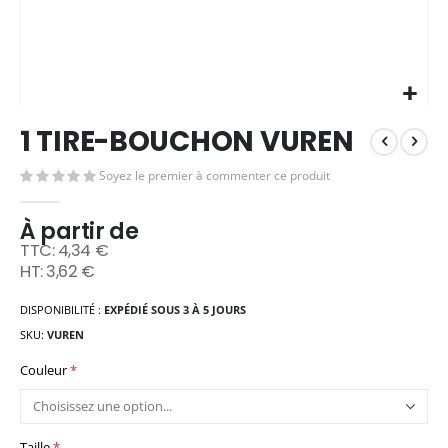
Skip
1 TIRE-BOUCHON VUREN
to
the
Soyez le premier à commenter ce produit
beginning
of
the
À partir de
images
4,34 €
gallery
3,62 €
DISPONIBILITÉ :
EXPÉDIÉ SOUS 3 À 5 JOURS
SKU
VUREN
Couleur
Taille