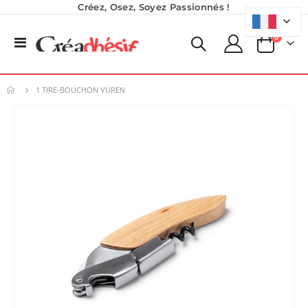
Créez, Osez, Soyez Passionnés !
produits
0
Basculer
Panier
la
navigation
1 TIRE-BOUCHON VUREN
Skip
to
the
end
of
the
images
gallery