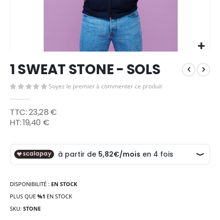
Skip
1 SWEAT STONE - SOLS
to
the
Soyez le premier à commenter ce produit
beginning
of
the
23,28 €
images
19,40 €
gallery
DISPONIBILITÉ :
EN STOCK
PLUS QUE
%1
EN STOCK
SKU
STONE