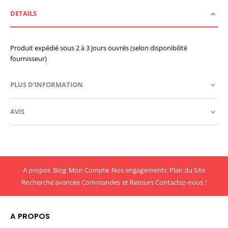
DETAILS
Produit expédié sous 2 à 3 jours ouvrés (selon disponibilité
fournisseur)
PLUS D’INFORMATION
AVIS
A propos
Blog
Mon Compte
Nos engagements
Plan du Site
Recherche avancée
Commandes et Retours
Contactez-nous !
A PROPOS