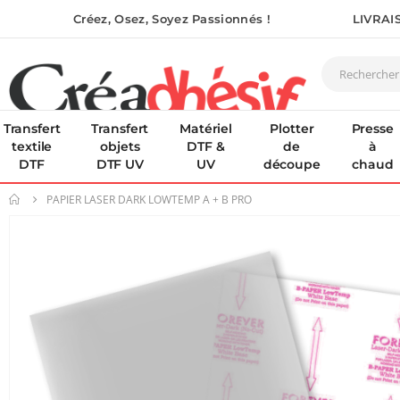
Créez, Osez, Soyez Passionnés !
LIVRAI
Transfert
Transfert
Matériel
Plotter
Presse
textile
objets
DTF &
de
à
DTF
DTF UV
UV
découpe
chaud
PAPIER LASER DARK LOWTEMP A + B PRO
Skip
to
the
end
of
the
images
gallery