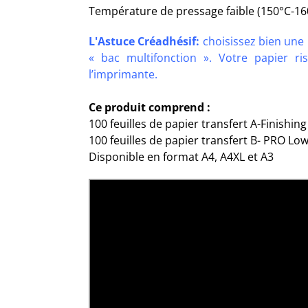
Température de pressage faible (150°C-16
L'Astuce Créadhésif:
choisissez bien une 
« bac multifonction ». Votre papier r
l’imprimante
.
Ce produit comprend :
100 feuilles de papier transfert A-Finishing
100 feuilles de papier transfert B- PRO L
Disponible en format A4, A4XL et A3