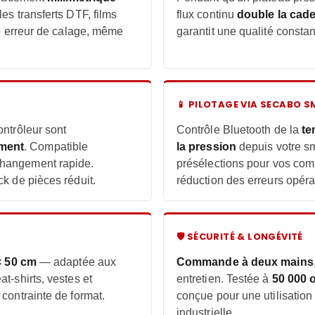
es transferts DTF, films
flux continu
double la cad
ro erreur de calage, même
garantit une qualité consta
📱 PILOTAGE VIA SECABO 
ontrôleur sont
Contrôle Bluetooth de la
te
ment
. Compatible
la pression
depuis votre s
hangement rapide.
présélections pour vos com
ck de pièces réduit.
réduction des erreurs opéra
🛡 SÉCURITÉ & LONGÉVITÉ
× 50 cm
— adaptée aux
Commande à deux mains
t-shirts, vestes et
entretien. Testée à
50 000 
contrainte de format.
conçue pour une utilisation
industrielle.