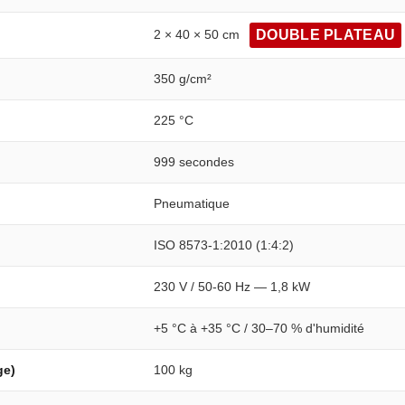
2 × 40 × 50 cm
DOUBLE PLATEAU
350 g/cm²
225 °C
999 secondes
Pneumatique
ISO 8573-1:2010 (1:4:2)
230 V / 50-60 Hz — 1,8 kW
+5 °C à +35 °C / 30–70 % d'humidité
ge)
100 kg