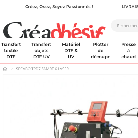
Créez, Osez, Soyez Passionnés !
LIVRAI
Transfert
Transfert
Matériel
Plotter
Presse
textile
objets
DTF &
de
à
DTF
DTF UV
UV
découpe
chaud
SECABO TPD7 SMART X LASER
Skip
to
the
end
of
the
images
gallery