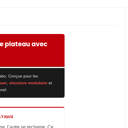
e plateau avec
cabo. Conçue pour les
aser
,
structure modulaire
et
nel.
ATIQUE
e, l'autre se recharge. Ce