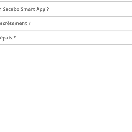
on Secabo Smart App ?
oncrètement ?
épais ?