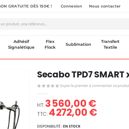
SON GRATUITE DÈS 150€ !
Connexion
Nous contacter
Adhésif
Flex
Transfert
Sublimation
Signalétique
Flock
Textile
Secabo TPD7 SMART x
Soyez le premier à commenter ce produi
3 560,00 €
4 272,00 €
DISPONIBILITÉ :
EN STOCK