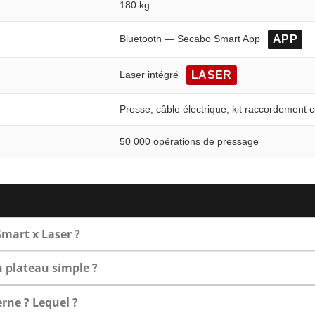
180 kg
Bluetooth — Secabo Smart App
APP
Laser intégré
LASER
Presse, câble électrique, kit raccordement 
50 000 opérations de pressage
Smart x Laser ?
n plateau simple ?
rne ? Lequel ?