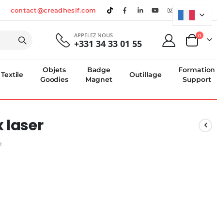
contact@creadhesif.com
APPELEZ NOUS
produi
0
+331 34 33 01 55
Panier
Objets
Badge
Formation
Textile
Outillage
Goodies
Magnet
Support
 laser
t