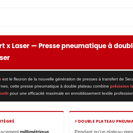
t x Laser — Presse pneumatique à doubl
ser
r
est le fleuron de la nouvelle génération de presses à transfert de Se
rnes, cette presse pneumatique à double plateau combine
précision l
tooth
pour une efficacité maximale en ennoblissement textile profession
NTÉGRÉ
⚡ DOUBLE PLATEAU PNEUM
 placement
millimétrique
Pendant qu'un plateau press