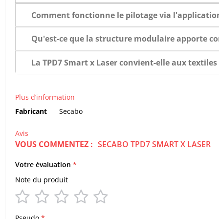
Comment fonctionne le pilotage via l'applicati
Qu'est-ce que la structure modulaire apporte c
La TPD7 Smart x Laser convient-elle aux textiles 
Plus d’information
Plus
Fabricant
Secabo
d’information
Avis
VOUS COMMENTEZ :
SECABO TPD7 SMART X LASER
Votre évaluation
Note du produit
1
2
3
4
5
star
stars
stars
stars
stars
Pseudo