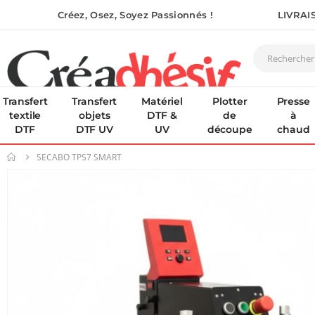
Créez, Osez, Soyez Passionnés !
LIVRAI
Transfert
Transfert
Matériel
Plotter
Presse
textile
objets
DTF &
de
à
DTF
DTF UV
UV
découpe
chaud
SECABO TPS7 SMART
Skip
to
the
end
of
the
images
gallery