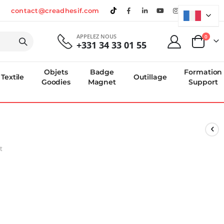
contact@creadhesif.com
APPELEZ NOUS
produi
0
+331 34 33 01 55
Panier
Objets
Badge
Formation
Textile
Outillage
Goodies
Magnet
Support
t