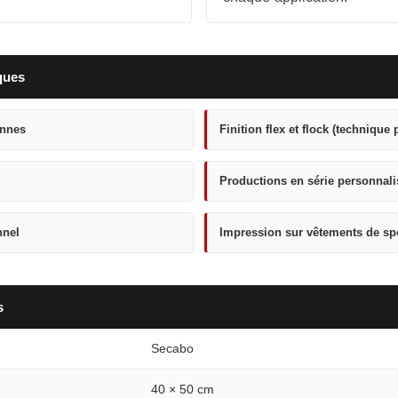
ques
ennes
Finition flex et flock (technique 
Productions en série personnal
nnel
Impression sur vêtements de spo
s
Secabo
40 × 50 cm