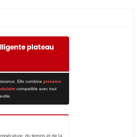
lligente plateau
roissance. Elle combine
pression
odulaire
compatible avec tout
xtile.
empérature, du temps et de la