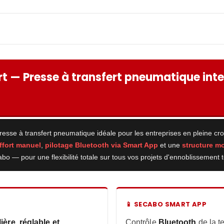
 — Presse à transfert pneumatique inte
presse à transfert pneumatique idéale pour les entreprises en pleine c
ffort manuel
,
pilotage Bluetooth via Smart App
et une
structure m
o — pour une flexibilité totale sur tous vos projets d'ennoblissement te
📱 SECABO SMART APP
ière, réglable et
Contrôle
Bluetooth
de la t