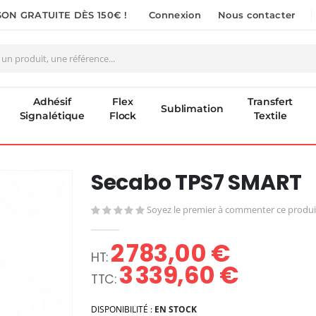
SON GRATUITE DÈS 150€ !
Connexion
Nous contacter
Adhésif
Flex
Transfert
Sublimation
Signalétique
Flock
Textile
Secabo TPS7 SMART
Soyez le premier à commenter ce produi
2 783,00 €
3 339,60 €
DISPONIBILITÉ :
EN STOCK