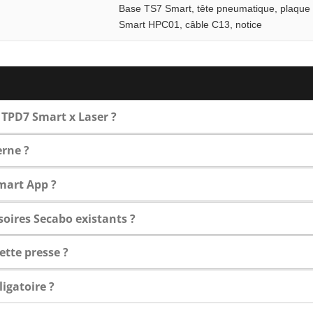
Base TS7 Smart, tête pneumatique, plaque 
Smart HPC01, câble C13, notice
a TPD7 Smart x Laser ?
erne ?
mart App ?
soires Secabo existants ?
ette presse ?
igatoire ?