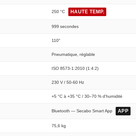
250 °C
HAUTE TEMP.
999 secondes
110°
Pneumatique, réglable
ISO 8573-1:2010 (1:4:2)
230 V / 50-60 Hz
+5 °C à +35 °C / 30–70 % d'humidité
Bluetooth — Secabo Smart App
APP
75,6 kg