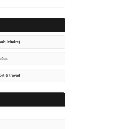
publicitaire)
isées
rt & travail