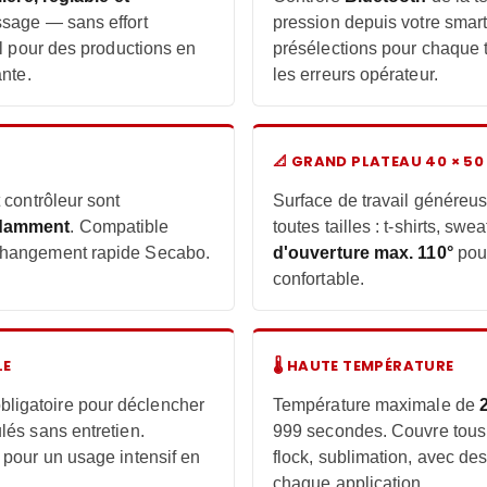
sage — sans effort
pression depuis votre sma
al pour des productions en
présélections pour chaque t
ante.
les erreurs opérateur.
📐 GRAND PLATEAU 40 × 50
 contrôleur sont
Surface de travail généreus
ndamment
. Compatible
toutes tailles : t-shirts, swe
changement rapide Secabo.
d'ouverture max. 110°
pour
confortable.
LE
🌡 HAUTE TEMPÉRATURE
bligatoire pour déclencher
Température maximale de
és sans entretien.
999 secondes. Couvre tous l
pour un usage intensif en
flock, sublimation, avec de
chaque application.