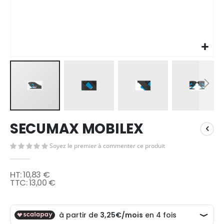
Skip
SECUMAX MOBILEX
to
the
Soyez le premier à commenter ce produit
beginning
of
the
10,83 €
images
13,00 €
gallery