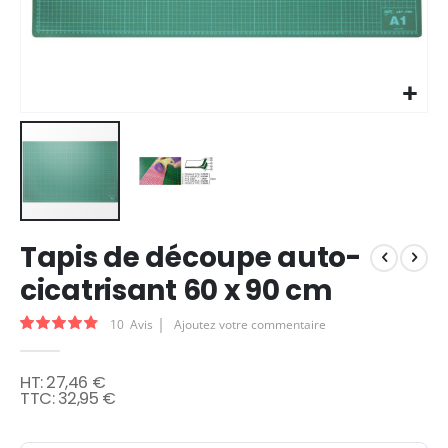
Skip
Tapis de découpe auto-
to
the
cicatrisant 60 x 90 cm
beginning
of
Évaluation:
10
Avis
Ajoutez votre commentaire
the
92
100
% of
images
gallery
27,46 €
32,95 €