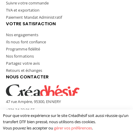
Suivre votre commande
TVA et exportation
Paiement Mandat Administratif
VOTRE SATISFACTION
Nos engagements
Ils nous font confiance
Programme fidélité
Nos formations
Partagez votre avis
Retours et échanges
NOUS CONTACTER
47 rue Ampère, 95300, ENNERY
+331 34 33 01 55
Pour que votre expérience sur le site Créadhésif soit aussi réussie qu’un
contact@creadhesif.com
transfert DTF bien pressé, nous utilisons des cookies.
Lun - Ven / 9h30 - 12h00 & 14h00 - 17h00
Vous pouvez les accepter ou
gérer vos préférences
.