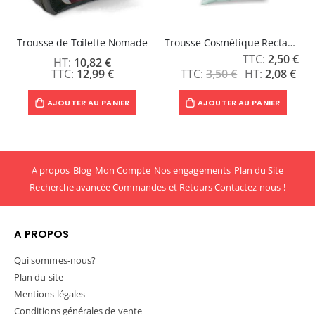
Trousse de Toilette Nomade
Trousse Cosmétique Rectangulaire
Prix
2,50 €
10,82 €
Spécial
12,99 €
3,50 €
2,08 €
AJOUTER AU PANIER
AJOUTER AU PANIER
A propos
Blog
Mon Compte
Nos engagements
Plan du Site
Recherche avancée
Commandes et Retours
Contactez-nous !
A PROPOS
Qui sommes-nous?
Plan du site
Mentions légales
Conditions générales de vente