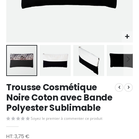
Skip
Trousse Cosmétique
to
the
Noire Coton avec Bande
beginning
Polyester Sublimable
of
the
images
Soyez le premier à commenter ce produit
gallery
3,75 €